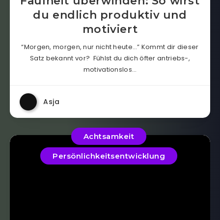
Faulheit überwinden: So wirst
du endlich produktiv und
motiviert
“Morgen, morgen, nur nicht heute…” Kommt dir dieser
Satz bekannt vor? Fühlst du dich öfter antriebs-,
motivationslos…
Asja
Achtsamkeit
Persönlichkeitsentwicklung